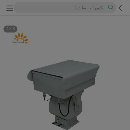
4
/
3