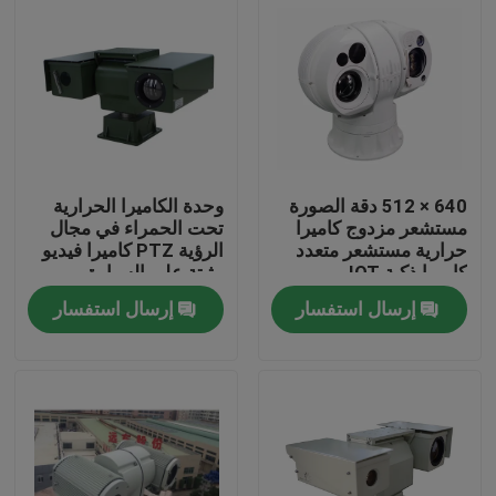
640 × 512 دقة الصورة
وحدة الكاميرا الحرارية
مستشعر مزدوج كاميرا
تحت الحمراء في مجال
حرارية مستشعر متعدد
الرؤية PTZ كاميرا فيديو
كاميرا ذكية IOT
مثبتة على السيارة
إرسال استفسار
إرسال استفسار
المنزل
المنتجات
عنّا