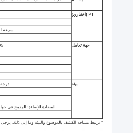
PT (اختياري)
سرعة الدوران: عموم: 9 
جهة تعامل
RS-485 (برو
بيئة
درجة حرارة ا
المضادة للإضاءة: المدمج في جهاز محمي الس
* ترتبط مسافة الكشف بالموضوع والبيئة وما إلى ذلك. يرجى 