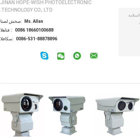
JINAN HOPE-WISH PHOTOELECTRONIC
TECHNOLOGY CO., LTD.
Ms. Allan
اتصل شخص:
0086 18660100688
الهاتف ::
0086-531-88878896
الفاكس: