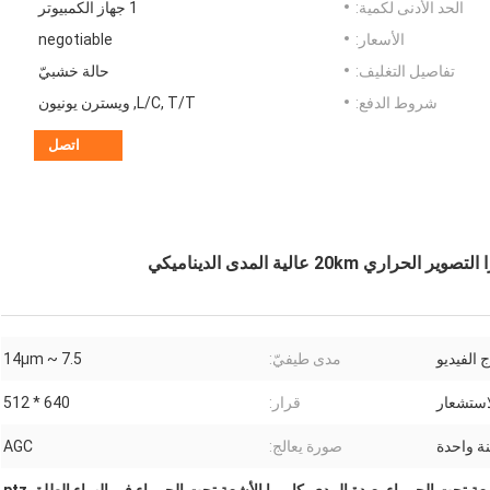
الحد الأدنى لكمية:
1 جهاز الكمبيوتر
الأسعار:
negotiable
تفاصيل التغليف:
حالة خشبيّ
شروط الدفع:
L/C, T/T, ويسترن يونيون
اتصل
مدى طيفيّ:
7.5 ~ 14μm
قرار:
640 * 512
ة واحدة
صورة يعالج:
AGC