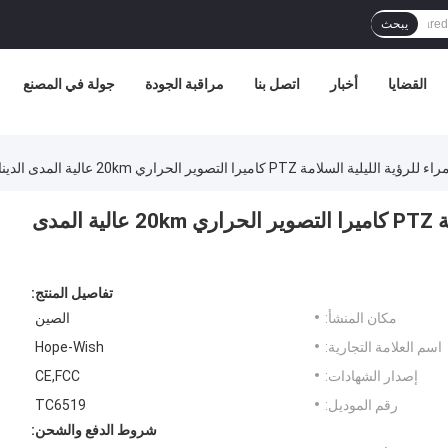
يبحث
القضايا
أخبار
اتصل بنا
مراقبة الجودة
جولة في المصنع
لامة PTZ كاميرا التصوير الحراري 20km عالية المدى الديناميكي
الأشعة تحت الحمراء للرؤية الليلية السلامة PTZ كاميرا التصوير الحراري 20km عالية المدى
تفاصيل المنتج:
مكان المنشأ:
الصين
اسم العلامة التجارية:
Hope-Wish
إصدار الشهادات:
CE,FCC
رقم الموديل:
TC6519
شروط الدفع والشحن: