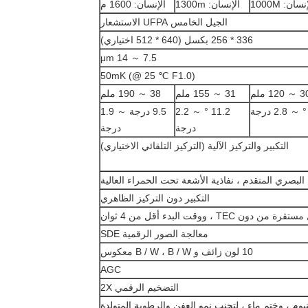
نسان: 1000M
الإنسان: 1300m
الإنسان: 1600 م
الجيل الخامس UFPA الاستشعار
336 * 256 بكسل (640 * 512 اختياري)
7.5 ～ 14 μm
50mK (@ 25 ℃ F1.0)
～ 120 ملم
31 ～ 155 ملم
38 ～ 190 ملم
11.2 ° ～ 2.2
9.5 درجة ～ 1.9
درجة
درجة
التكبير والتركيز الآلية (التركيز التلقائي الاختياري)
التكبير دون التركيز الظاهري
TE ، ووقت البدء أقل من 4 ثوان
معالجة الصور الرقمية SDE
10 لون زائف و B / W ، B / W معكوس
AGC
التضخيم الرقمي 2X
نيوم ، وختم ماء ، لتجنب نمو العفن والرطوبة المتولدة