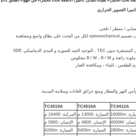
شعة تحت الحمراء بعيدة المدى
,
كاميرا الأشعة تحت الحمراء في الهواء الطلق ptz
عدسات تكبير بصرية خاصة و 3CAM عالية الدقة تناسب تصميم optomechanical لكل من البحث على نطاق واسع ومشاهدة
 للصورة و المدى الديناميكي.
SDE
 النهر والمطار ومنع حرائق الغابات وسلامة المدينة.
TC4519A
TC4516A
TC4412A
ة: 10000m
السيارة: 13000 م
المركبة: 16400 م
نسان: 4000M
الإنسان: 4800 م
الإنسان: 5800 م
يارة: 2800m
السيارة: 3400m
السيارة: 4200m