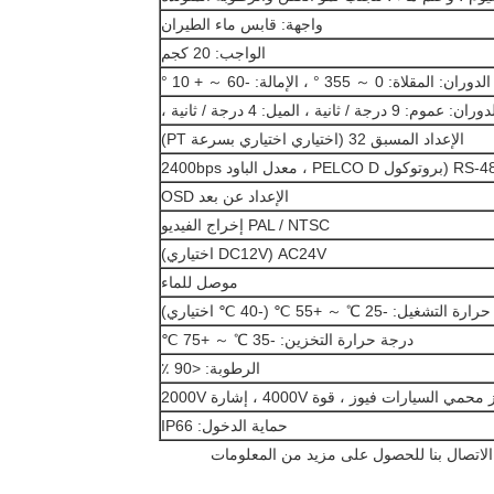
واجهة: قابس ماء الطيران
الواجب: 20 كجم
الدوران: المقلاة: 0 ～ 355 ° ، الإمالة: -60 ～ + 10 °
درجة / ثانية ، الميل: 4 درجة / ثانية ،
الإعداد المسبق 32 (اختياري اختياري بسرعة PT)
توكول PELCO D ، معدل الباود 2400bps
الإعداد عن بعد OSD
PAL / NTSC إخراج الفيديو
AC24V (DC12V اختياري)
موصل للماء
لتشغيل: -25 ℃ ～ +55 ℃ (-40 ℃ اختياري)
درجة حرارة التخزين: -35 ℃ ～ +75 ℃
الرطوبة: <90 ٪
يارات فيوز ، قوة 4000V ، إشارة 2000V
حماية الدخول: IP66
الاتصال بنا للحصول على مزيد من المعلومات