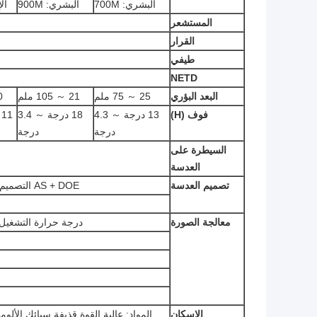
البشري: 700M
البشري: 900M
الإ
المستشعر
القرار
طيفي
NETD
البعد البؤري
25 ～ 75 ملم
21 ～ 105 ملم
30 
فوف (H)
13 درجة ～ 4.3
18 درجة ～ 3.4
11 ° ～ 2.8 درجة
درجة
درجة
السيطرة على
العدسة
تصميم العدسة
AS + DOE التصميم البصري المتقدم ، نفاذية الأشعة تحت الحمراء العالية
معالجة الصورة
درجة حرارة التشغيل مستقرة من دون C
الإسكان
المواد: عالية القوة قذيفة سبائك الألوم