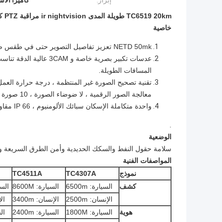
إبراز:
كاميرا الأ
TC6519 20km طويلة المدى ir nightvision مراقبة PTZ كاميرا التصوير الحراري
خاصية
NETD 50mk تعزيز تفاصيل التصوير حتى في طقس ضبابي / ممطر / ثلجي.
المسافات الطويلة.
تقنية تصحيح الصورة غير المنتظمة ، درجة حرارة العمل المستقرة بدون TEC ، التوحيد الجيد
معالجة الصور الرقمية ، لا ضوضاء الصورة ، 10 صورة ملونة زائفة و B / W ، B / W معكوس.
واحدة متكاملة الإسكان سبائك الألومنيوم ، IP 66 مقاوم للطقس ، للماء ، ومكافحة الغبار.
.
الوضعية
سلامة حقول النفط والسكك الحديدية وأمن الطرق السريعة وأمن
المواصفات الفنية
نموذج
TC4307A
TC4511A
كشف
السيارة: 6500m
السيارة: 8600M
السيار
الإنسان: 2500m
الإنسان: 3400m
الإ
هوية
السيارة: 1800M
السيارة: 2400m
الس