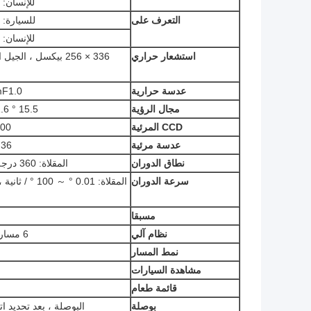
للإنسان: 720 م
التعرف على
للسيارة: 420 م
للإنسان: 180 م
استشعار حراري
عدسة حرارية
F1.0
مجال الرؤية
15.5 ° X 11.6 °
CCD المرئية
2200000 بكسل ،
عدسة مرئية
m ، 36
نطاق الدوران
المقلاة: 360 درجة بشكل مستمر ، الإمالة: -60 درجة مئوية + 90 درجة
سرعة الدوران
مسبقا
نظام آلي
6 مسار مسار / 4 مسح مسار خط / مسح تلقائي لمسار واحد
نمط المسار
مشاهدة السيارات
قائمة طعام
بوصلة
البوصلة ، بعد تحديد ا