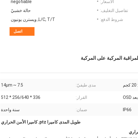
الأسعار:
negotiable
تفاصيل التغليف:
حالة خشبيّ
شروط الدفع:
L/C, T/T, ويسترن يونيون
اتصل
م
مدى طيفيّ:
7.5 ~ 14μm
 OSD
القرار:
336 * 256/640 * 512
IP66
ضمان:
سنة واحدة
طويل المدى كاميرا ptz
,
كاميرا الأمن الحراري