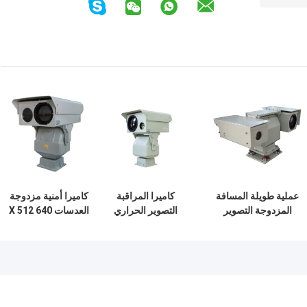
عملية طويلة المسافة
كاميرا المراقبة
كاميرا أمنية مزدوجة
المزدوجة التصوير
التصوير الحراري
العدسات 640 X 512
الحراري كاميرا HD
مستشعر مزدوج بدقة
دقة الصورة مجال
الأشعة تحت الحمراء
عالية / -2 درجة مئوية
عرض واسع للمراقبة
للماء
أو 2٪
الأمنية الشاملة