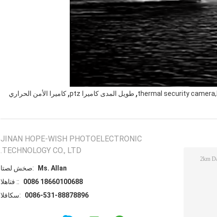
,
,
thermal security camera
طويل المدى كاميرا ptz
كاميرا الأمن الحراري
JINAN HOPE-WISH PHOTOELECTRONIC
TECHNOLOGY CO., LTD.
Ms. Allan
اتصل شخص:
0086 18660100688
الهاتف ::
0086-531-88878896
الفاكس: