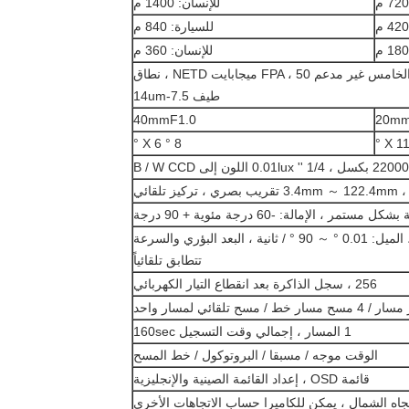
للإنسان: 1400 م
للسيارة: 840 م
للإنسان: 360 م
336 × 256 بيكسل ، الجيل الخامس غير مدعم FPA ، 50 ميجابايت NETD ، نطاق
طيف 7.5-14um
40mmF1.0
20mm
8 ° X 6 °
 1/4 '' 0.01lux اللون إلى B / W CCD
3.4mm ～ 122.4m تقريب بصري ، تركيز تلقائي
المقلاة: 0.01 ° ～ 100 ° / ثانية ، الميل: 0.01 ° ～ 90 ° / ثانية ، البعد البؤري والسرعة
تتطابق تلقائياً
256 ، سجل الذاكرة بعد انقطاع التيار الكهربائي
1 المسار ، إجمالي وقت التسجيل 160sec
الوقت موجه / مسبقا / البروتوكول / خط المسح
قائمة OSD ، إعداد القائمة الصينية والإنجليزية
تجاه الشمال ، يمكن للكاميرا حساب الاتجاهات الأخرى