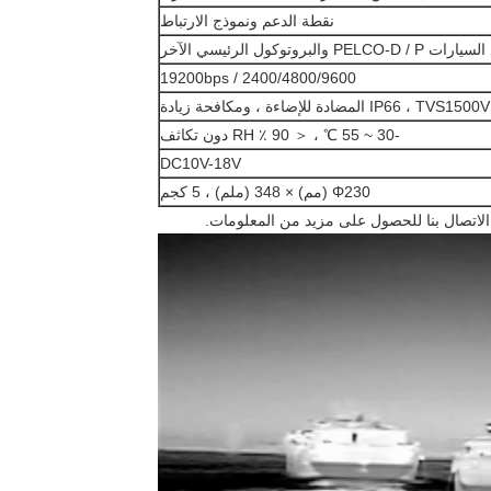
نقطة الدعم ونموذج الارتباط
PELCO-D  والبروتوكول الرئيسي الآخر
2400/4800/9600 / 19200bps
IP66 ، TVS1500V المضادة للإضاءة ، ومكافحة زيادة
-30 ~ 55 ℃ ، ＜ 90 ٪ RH دون تكاثف
DC10V-18V
Φ230 (مم) × 348 (ملم) ، 5 كجم
الاتصال بنا للحصول على مزيد من المعلومات.