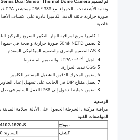
تم تصميم ETVC41 Series
Thermal Dome Camera
Sensor
Dual
وتقنية الأشعة تحت الحمراء.
مع 36
صورة حرارية فائقة الدقة.
الكاميرا قادرة على اكتشاف الأهداف في حدود 1 كم ~ 3 كم 
خاصية
كاميرا مربع لمراقبة النهار: التكبير السريع والتركيز التل
يضمن 50mk NETD صورة حرارية واضحة في جميع الظروف الجوية.
AS التصميم البصري والتصميم الميكانيكي المتقدم.
الخامس
الجيل
UFPA والتصميم المضغوط.
CGS تبديد الحرارة.
يضمن المحرك الدقيق التشغيل المستقر للكاميرا.
يعمل مفتاح DIP في الجانب على تسهيل إعداد العناوين والبروتوكول.
تضمن حماية الدخول إلى IP66 العمل السليم في ظل الظروف المناخية القاسية
الوضعية
مراقبة مركبة ، الشرطة الحصول على الأدلة. سلامة المدينة ،
المواصفات الفنية
نموذج
4102-1920-S
كشف
للسيارة: 1700 م