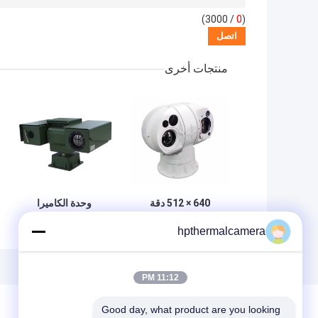
/ 3000)
0
(
منتجات أخرى
640 × 512 دقة
وحدة الكاميرا
الصورة مستشعر
الحرارية تحت
hpthermalcamera
مزدوج كاميرا حرارية
الحمراء في مجال
مستشعر متعدد
الرؤية PTZ كاميرا
كاميرا ذكية IOT
فيديو مثبتة على
السيارة
11:12 PM
Good day, what product are you looking 