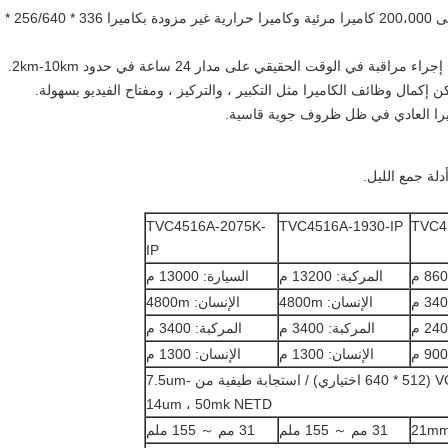
هذه الكاميرا مصممة خصيصًا لأغراض خاصة ، وهي تتبنى 200،000 كاميرا مرئية وكاميرا حرارية غير مزودة بكاميرا 336 * 256/640 *
إكمال وظائف الكاميرا مثل التكبير ، والتركيز ، ومفتاح الفيديو بسهولة.
دلة جمع الليل.
TVC4516A-2075K-
TVC4516A-1930-IP
TVC4
IP
المركبة: 13200 م
السيارة: 13000 م
الإنسان: 4800m
الإنسان: 4800m
المركبة: 3400 م
المركبة: 3400 م
الإنسان: 1300 م
الإنسان: 1300 م
VOx uncooled detector ، 324 * 256 (640 * 512 اختياري) / استجابة طيفية من 7.5um-
14um ، 50mk NETD
21mm
31 مم ～ 155 ملم
31 مم ～ 155 ملم