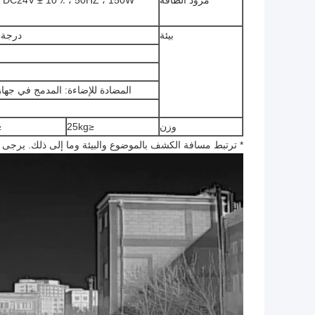
مزود الطاقة
بيئة
درجة حرارة ا
المضادة للإضاءة: المدمج في جهاز محمي الس
وزن
≤25kg
kg
* ترتبط مسافة الكشف بالموضوع والبيئة وما إلى ذلك. يرجى 