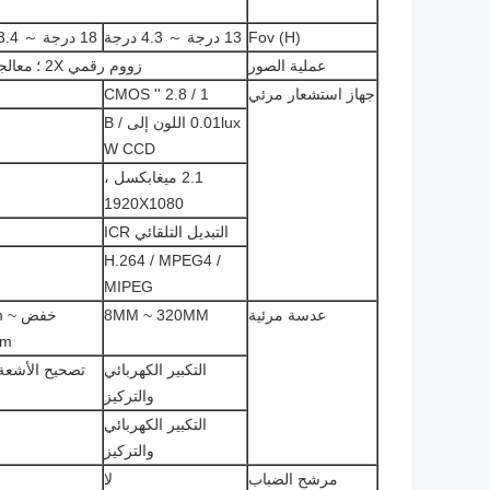
Fov (H)
13 درجة ～ 4.3 درجة
18 درجة ～ 3.4 درجة
عملية الصور
زووم رقمي 2X ؛
معالج
جهاز استشعار مرئي
1 / 2.8 '' CMOS
0.01lux اللون إلى B /
W CCD
2.1 ميغابكسل ،
1920X1080
التبديل التلقائي ICR
H.264 / MPEG4 /
MIPEG
عدسة مرئية
8MM ~ 320MM
خفض
mm
التكبير الكهربائي
تصحيح الأشعة
والتركيز
التكبير الكهربائي
والتركيز
مرشح الضباب
لا