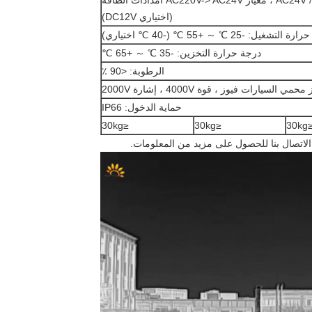
AC24V / DC24V ± 10 ٪ ، 50HZ ، 150W ، معيار AC220V-> AC24V امدادات الطاقة
(اختياري DC12V)
لتشغيل: -25 ℃ ～ +55 ℃ (-40 ℃ اختياري)
درجة حرارة التخزين: -35 ℃ ～ +65 ℃
الرطوبة: <90 ٪
يارات فيوز ، قوة 4000V ، إشارة 2000V
حماية الدخول: IP66
≤30kg
≤30kg
≤30
الاتصال بنا للحصول على مزيد من المعلومات.