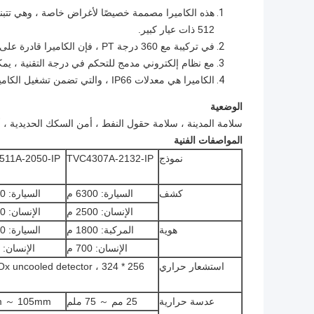
512 ذات عيار كبير.
في تركيبة مع 360 درجة PT ، فإن الكاميرا قادرة على إجراء مراقبة في الوقت الحقيقي على مدار 24 ساعة في حدود 2km-10km.
مع نظام إلكتروني مدمج للتحكم في درجة التقنية ، يمكن 
الكاميرا هي معدلات IP66 ، والتي تضمن تشغيل الكاميرا العادي في ظل ظروف جوية قاسية.
الوضعية
سلامة المدينة ، سلامة حقول النفط ، أمن السكك الحديدية ، أ
المواصفات الفنية
نموذج
TVC4307A-2132-IP
511A-2050-IP
كشف
السيارة: 6300 م
السيارة: 8600 م
الإنسان: 2500 م
الإنسان: 3400 م
هوية
المركبة: 1800 م
السيارة: 2400 م
الإنسان: 700 م
الإنسان: 900 م
استشعار حراري
عدسة حرارية
25 مم ～ 75 ملم
 ～ 105mm