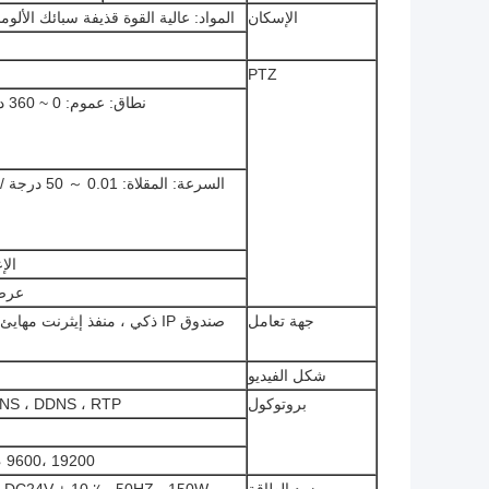
الإسكان
المواد: عالية القوة قذيفة سبائك الألوم
PTZ
نطاق: عموم: 0 ~ 360 درجة ، الميل: + 40 ° ～ -45 °
الإعداد ا
عرض 
جهة تعامل
شكل الفيديو
بروتوكول
، DNS ، DDNS ، RTP
00، 9600، 19200