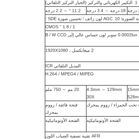
1. التكبير الكهربائي والتركيز (الخيار التركيز التلقائي)
18 درجة ～ 3.4 درجة
11.2 ° ～ 2.2 درجة
ة الصورة؛
10 لون زائف ؛
AGC.
تحسين صورة SDE ؛
1 / 1.8 '' CMOS
0.0002lux سوبر لون حساس عالي إلى B / W CCD
2 ميغابكسل ، 1920X1080
التبديل التلقائي ICR
H.264 / MPEG4 / MIPEG
 15mm ~
4.3mm ～ 129mm
20 مم ～ 750 ملم
30X
528
 تحت الحمراء / زووم بمحرك
فتحة فائقة / زووم
بمحرك
الفتحة الأوتوماتيكية
الفتحة الأوتوماتيكية
AFR تقنية تصفية الضباب اللون