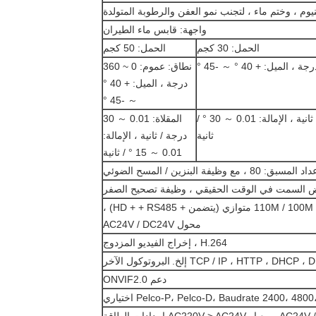
نيوم ، وختم ماء ، لتجنب نمو العفن والرطوبة المتولدة
واجهة: قابس ماء الطيران
الحمل: 30 كجم
الحمل: 50 كجم
نطاق: عموم: 0 ~ 360
درجة ، الميل: + 40 °
～ -45 °
السرعة: المقلاة: 0.01 ～ 50 درجة / ثانية ، الإمالة: 0.01 ～ 30 ° /
المقلاة: 0.01 ～ 30
ثانية
درجة / ثانية ، الإمالة:
0.01 ～ 15 ° / ثانية
لمسبق: 80 ، مع وظيفة البنزين / المسح الضوئي
السمت في الوقت الحقيقي ، وظيفة تصحيح الصفر
صندوق IP ذكي ، منفذ إيثرنت مهايئ 110M / 100M متوازي (يتضمن + HD + + RS485) ،
محول AC24V / DC24V
H.264 ، إخراج الفيديو المزدوج
TCP / IP ، HTTP ، DHCP  إلخ.
البروتوكول الآخر
دعم ONVIF2.0
Pelco-P، Pelco-D، Baudrate 2400، 48 اختياري