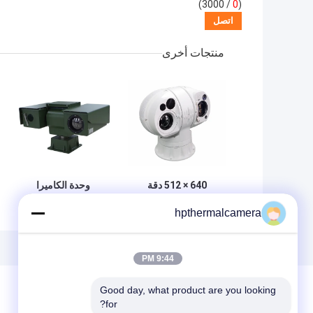
/ 3000)
0
(
منتجات أخرى
640 × 512 دقة
وحدة الكاميرا
الصورة مستشعر
الحرارية تحت
hpthermalcamera
مزدوج كاميرا حرارية
الحمراء في مجال
مستشعر متعدد
الرؤية PTZ كاميرا
كاميرا ذكية IOT
فيديو مثبتة على
السيارة
9:44 PM
Good day, what product are you looking 
for?