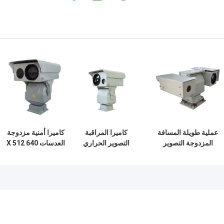
عملية طويلة المسافة
كاميرا المراقبة
كاميرا أمنية مزدوجة
المزدوجة التصوير
التصوير الحراري
العدسات 640 X 512
الحراري كاميرا HD
مستشعر مزدوج بدقة
دقة الصورة مجال
الأشعة تحت الحمراء
عالية / -2 درجة مئوية
عرض واسع للمراقبة
للماء
أو 2٪
الأمنية الشاملة