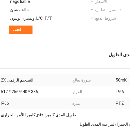
الأسعار:
negotiable
تفاصيل التغليف:
حالة خشبيّ
شروط الدفع:
L/C, T/T, ويسترن يونيون
اتصل
50mK
صورة يعالج:
التضخيم الرقمي 2X
IP66
القرار:
336 * 256/640 * 512
PTZ
ميزة:
IP66
طويل المدى كاميرا ptz
,
كاميرا الأمن الحراري