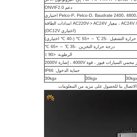
دعم ONVIF2.0
Pelco-P، Pelco-D، Baudrate 2400، 48 اختياري
AC24V / DC24V ± 10 ٪ ، 50HZ ، 150W ، معيار AC220V-> AC24V امدادات الطاقة
(اختياري DC12V)
لتشغيل: -25 ℃ ～ +55 ℃ (-40 ℃ اختياري)
درجة حرارة التخزين: -35 ℃ ～ +65 ℃
الرطوبة: <90 ٪
يارات فيوز ، قوة 4000V ، إشارة 2000V
حماية الدخول: IP66
≤30kg
≤30kg
≤30
الاتصال بنا للحصول على مزيد من المعلومات.