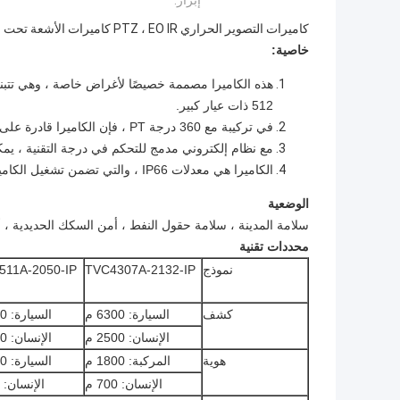
إبراز:
كاميرات التصوير الحراري PTZ ، EO IR كاميرات الأشعة تحت الحمراء طويلة المدى
خاصية:
512 ذات عيار كبير.
في تركيبة مع 360 درجة PT ، فإن الكاميرا قادرة على إجراء مراقبة في الوقت الحقيقي على مدار 24 ساعة في حدود 2km-10km.
مع نظام إلكتروني مدمج للتحكم في درجة التقنية ، يمكن 
الكاميرا هي معدلات IP66 ، والتي تضمن تشغيل الكاميرا العادي في ظل ظروف جوية قاسية.
الوضعية
سلامة المدينة ، سلامة حقول النفط ، أمن السكك الحديدية ، أ
محددات تقنية
نموذج
TVC4307A-2132-IP
511A-2050-IP
كشف
السيارة: 6300 م
السيارة: 8600 م
الإنسان: 2500 م
الإنسان: 3400 م
هوية
المركبة: 1800 م
السيارة: 2400 م
الإنسان: 700 م
الإنسان: 900 م