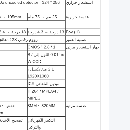
استشعار حراري
عدسة حرارية
25 مم ～ 75 ملم
 ～ 105mm
Fov (H)
13 درجة ～ 4.3 درجة
18 درجة ～ 3.4 درجة
عملية الصور
زووم رقمي 2X ؛
معالج
جهاز استشعار مرئي
1 / 2.8 '' CMOS
0.01lux اللون إلى B /
W CCD
2.1 ميغابكسل ،
1920X1080
التبديل التلقائي ICR
H.264 / MPEG4 /
MIPEG
عدسة مرئية
8MM ~ 320MM
خفض
mm
التكبير الكهربائي
تصحيح الأشعة
والتركيز