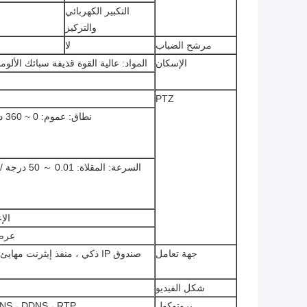
التكبير الكهربائي
والتركيز
مرشح الضباب
لا
الإسكان
المواد: عالية القوة قذيفة سبائك الألوم
PTZ
نطاق: عموم: 0 ~ 360 درجة ، الميل: + 40 ° ～ -45 °
الإعداد ا
عرض 
جهة تعامل
شكل الفيديو
بروتوكول
، DNS ، DDNS ، RTP