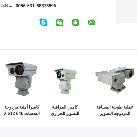
0086-531-88878896
الفاكس:
عملية طويلة المسافة
كاميرا المراقبة
كاميرا أمنية مزدوجة
المزدوجة التصوير
التصوير الحراري
العدسات 640 X 512
الحراري كاميرا HD
مستشعر مزدوج بدقة
دقة الصورة مجال
الأشعة تحت الحمراء
عالية / -2 درجة مئوية
عرض واسع للمراقبة
للماء
أو 2٪
الأمنية الشاملة