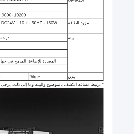
00، 9600، 19200
مزود الطاقة
بيئة
درجة حرارة ا
المضادة للإضاءة: المدمج في جهاز محمي الس
وزن
≤25kg
kg
* ترتبط مسافة الكشف بالموضوع والبيئة وما إلى ذلك. يرجى 