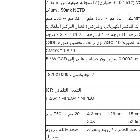
VOx uncooled detector ، 324 * 256 (640 * 512 اختياري) / استجابة طيفية من 7.5um-
14um ، 50mk NETD
21mm
31 مم ～ 155 ملم
31 مم ～ 155 ملم
1. التكبير الكهربائي والتركيز (الخيار التركيز التلقائي)
18 درجة ～ 3.4 درجة
11.2 ° ～ 2.2 درجة
ة الصورة؛
10 لون زائف ؛
AGC.
تحسين صورة SDE ؛
1 / 1.8 '' CMOS
0.0002lux سوبر لون حساس عالي إلى B / W CCD
2 ميغابكسل ، 1920X1080
التبديل التلقائي ICR
H.264 / MPEG4 / MIPEG
 15mm ~
4.3mm ～ 129mm
20 مم ～ 750 ملم
30X
528
 تحت الحمراء / زووم بمحرك
فتحة فائقة / زووم
بمحرك