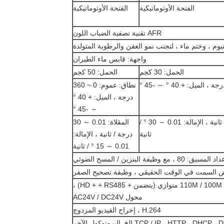
الفتحة الأوتوماتيكية
الفتحة الأوتوماتيكية
AFR تقنية تصفية الضباب اللون
نيوم ، وختم ماء ، لتجنب نمو العفن والرطوبة المتولدة
واجهة: قابس ماء الطيران
الحمل: 30 كجم
الحمل: 50 كجم
نطاق: عموم: 0 ~ 360
درجة ، الميل: + 40 °
～ -45 °
السرعة: المقلاة: 0.01 ～ 50 درجة / ثانية ، الإمالة: 0.01 ～ 30 ° /
المقلاة: 0.01 ～ 30
ثانية
درجة / ثانية ، الإمالة:
0.01 ～ 15 ° / ثانية
لمسبق: 80 ، مع وظيفة البنزين / المسح الضوئي
السمت في الوقت الحقيقي ، وظيفة تصحيح الصفر
صندوق IP ذكي ، منفذ إيثرنت مهايئ 110M / 100M متوازي (يتضمن + HD + + RS485) ،
محول AC24V / DC24V
H.264 ، إخراج الفيديو المزدوج
TCP / IP ، HTTP ، DHCP  إلخ.
البروتوكول الآخر