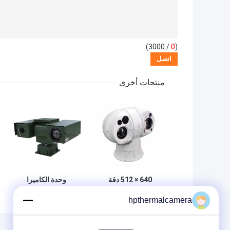
/ 3000)
0
(
منتجات أخرى
640 × 512 دقة
وحدة الكاميرا
الصورة مستشعر
الحرارية تحت
hpthermalcamera
مزدوج كاميرا حرارية
الحمراء في مجال
مستشعر متعدد
الرؤية PTZ كاميرا
كاميرا ذكية IOT
فيديو مثبتة على