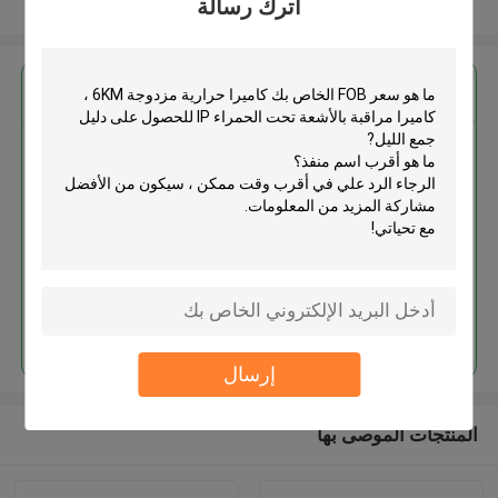
اترك رسالة
عرض المزيد
احصل على افضل سعر ل
كاميرا حرارية مزدوجة 6KM ، كاميرا
مراقبة بالأشعة تحت الحمراء IP
للحصول على دليل جمع الليل
استمر
إرسال
المنتجات الموصى بها