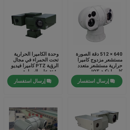
640 × 512 دقة الصورة
وحدة الكاميرا الحرارية
مستشعر مزدوج كاميرا
تحت الحمراء في مجال
حرارية مستشعر متعدد
الرؤية PTZ كاميرا فيديو
كاميرا ذكية IOT
مثبتة على السيارة
إرسال استفسار
إرسال استفسار
المنزل
المنتجات
عنّا