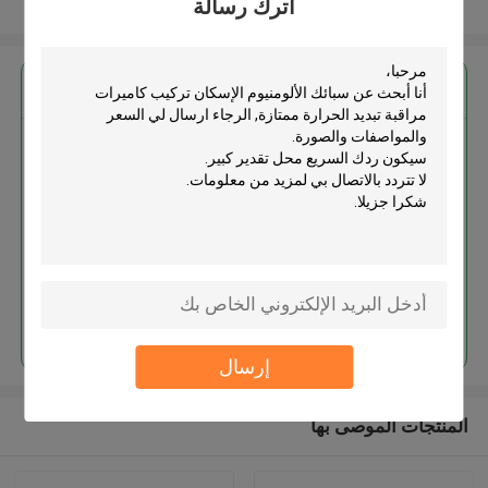
اترك رسالة
عرض المزيد
احصل على افضل سعر ل
سبائك الألومنيوم الإسكان تركيب
كاميرات مراقبة تبديد الحرارة ممتازة
استمر
إرسال
المنتجات الموصى بها