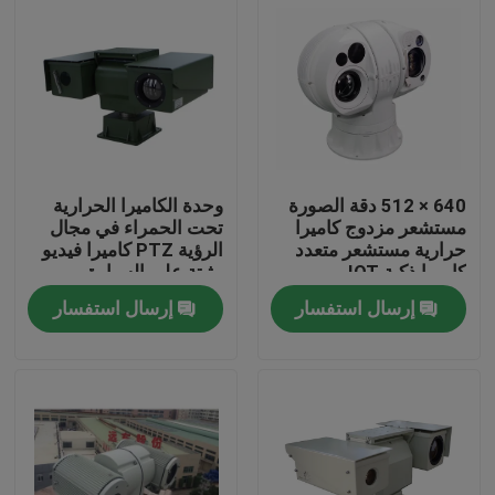
640 × 512 دقة الصورة
وحدة الكاميرا الحرارية
مستشعر مزدوج كاميرا
تحت الحمراء في مجال
حرارية مستشعر متعدد
الرؤية PTZ كاميرا فيديو
كاميرا ذكية IOT
مثبتة على السيارة
إرسال استفسار
إرسال استفسار
المنزل
المنتجات
عنّا