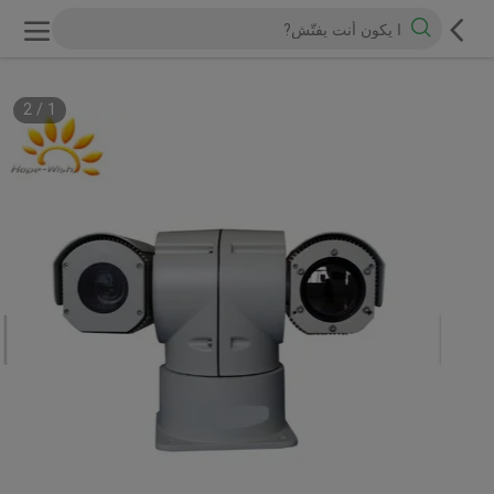
2
/
1