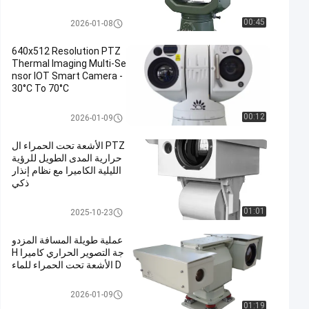
نظام مضاد للطائرات بدون طيار
00:45
2026-01-08
640x512 Resolution PTZ
Thermal Imaging Multi-Se
nsor IOT Smart Camera -
30°C To 70°C
كاميرا التصوير الحراري PTZ
00:12
2026-01-09
PTZ الأشعة تحت الحمراء ال
حرارية المدى الطويل للرؤية
الليلية الكاميرا مع نظام إنذار
ذكي
كاميرا للرؤية الليلية طويلة المدى
01:01
2025-10-23
عملية طويلة المسافة المزدو
جة التصوير الحراري كاميرا H
D الأشعة تحت الحمراء للماء
كاميرا حرارية مزدوجة المستشعرا
2026-01-09
ت
01:19