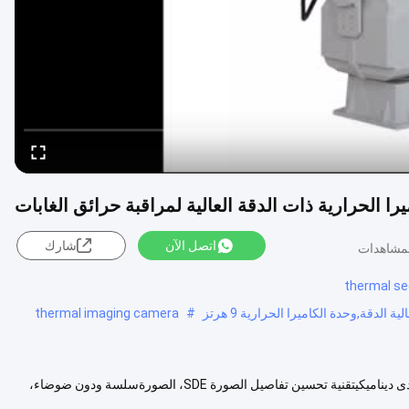
را الحرارية ذات الدقة العالية لمراقبة حرائق الغابات
اتصل الآن
شارك
thermal se
لدقة,وحدة الكاميرا الحرارية 9 هرتز
#
thermal imaging camera
وصف المنتج: تقنية تصحيح صورة ممتازة غير موحدة مع توحيد صورة جيدة ومدى ديناميكيتقنية تحسين تفاصيل الصورة SDE، الصورةسلسة ودون ضوضاء،
ض المزيد