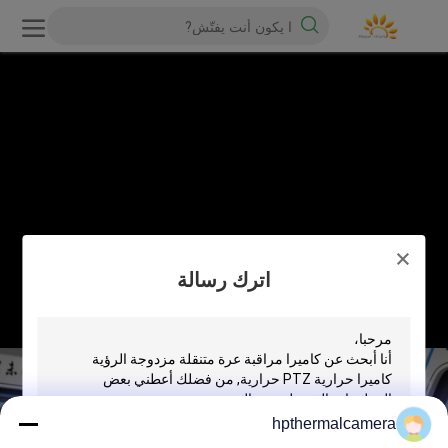
اترك رسالة
hpthermalcamera