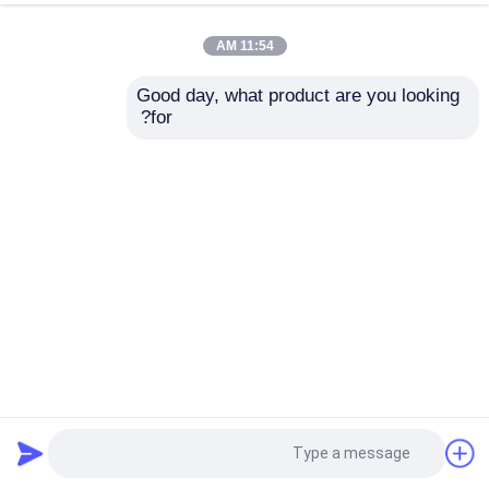
11:54 AM
Good day, what product are you looking 
for?
إرسال
كاميرا مراقبة حرارية PTZ بعيدة المدى مع نطاق الطيفي من
7.5μM إلى 14μM
كاميرا حرارية طويلة المدى
2025-02-21