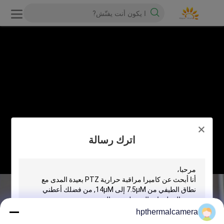
اترك رسالة
hpthermalcamera