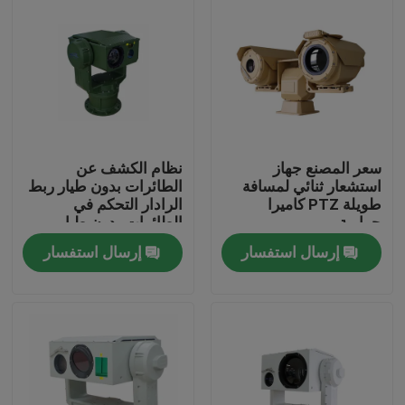
سعر المصنع جهاز
نظام الكشف عن
استشعار ثنائي لمسافة
الطائرات بدون طيار ربط
طويلة PTZ كاميرا
الرادار التحكم في
حرارية
الطائرات بدون طيار
إرسال استفسار
إرسال استفسار
المنزل
المنتجات
عنّا