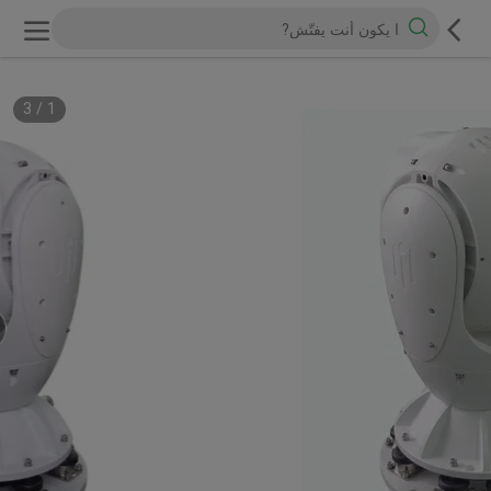
3
/
1