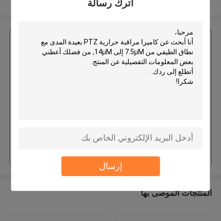
اترك رسالة
عرض المزيد
احصل على افضل سعر ل
كاميرا مراقبة حرارية PTZ بعيدة
المدى مع نطاق الطيفي من 7.5μM
إلى 14μM
استمر
إرسال
المنتجات الموصى بها