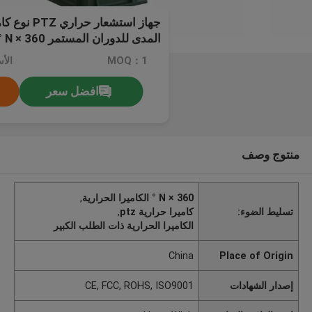
جهاز استشعار 
المدى للدوران المستمر N × 360 ° في الطلب الكبير
MOQ：1
الأسعا
افضل سعر
منتوج وصف
N × 360 ° الكاميرا الحرارية
,
تسليط الضوء:
كاميرا حرارية ptz
,
الكاميرا الحرارية ذات الطلب الكبير
China
Place of Origin
إصدار الشهادات
CE, FCC, ROHS, ISO9001