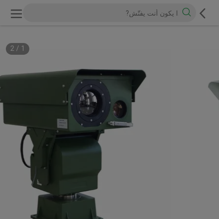
2
/
1