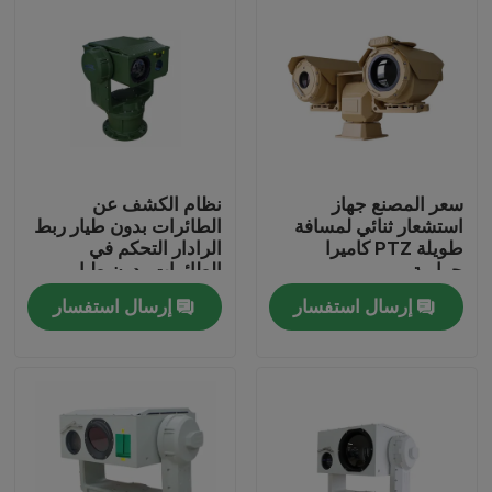
سعر المصنع جهاز
نظام الكشف عن
استشعار ثنائي لمسافة
الطائرات بدون طيار ربط
طويلة PTZ كاميرا
الرادار التحكم في
حرارية
الطائرات بدون طيار
إرسال استفسار
إرسال استفسار
المنزل
المنتجات
عنّا