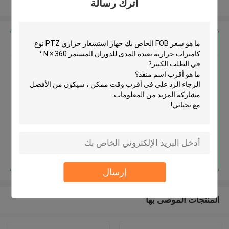
اترك رسالة
عرض المزيد
احصل على افضل سعر ل
جهاز استشعار حراري PTZ نوع
كاميرات حرارية بعيدة المدى للدوران
المستمر N × 360 ° في الطلب الكبير
استمر
إرسال
المنتجات الموصى بها