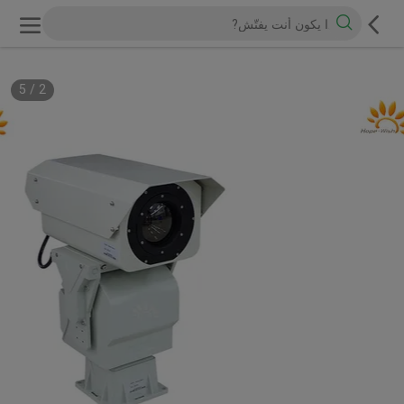
5
/
2