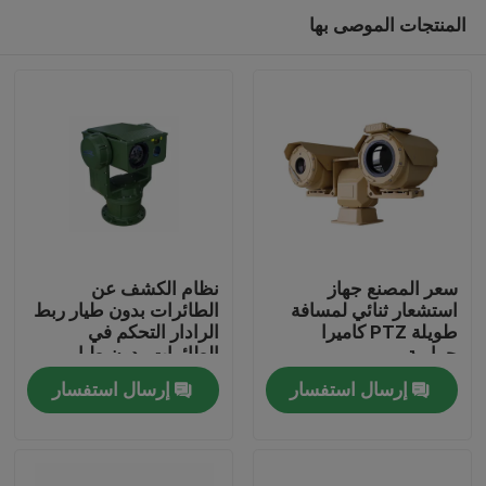
المنتجات الموصى بها
سعر المصنع جهاز
نظام الكشف عن
استشعار ثنائي لمسافة
الطائرات بدون طيار ربط
طويلة PTZ كاميرا
الرادار التحكم في
المنزل
حرارية
الطائرات بدون طيار
إرسال استفسار
إرسال استفسار
المنتجات
عنّا