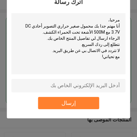
اترك رسالة
عرض المزيد
احصل على افضل سعر ل
محمول صغير حراري التصوير أحادي
DC 3.7V مع 500M الأشعة تحت
الحمراء الكشف
استمر
إرسال
المنتجات الموصى بها