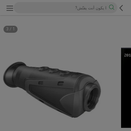
3
/
1