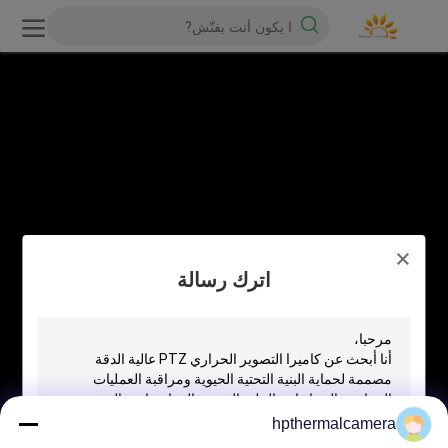
اترك رسالة
hpthermalcamera