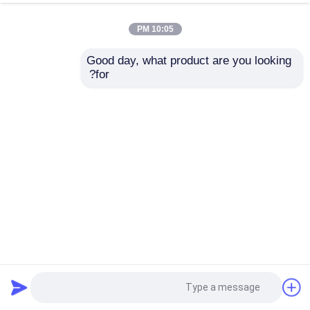
10:05 PM
Good day, what product are you looking 
for?
إرسال
كاميرا التصوير الحراري PTZ عالية الدقة مصممة لحماية البنية
التحتية الحيوية ومراقبة العمليات الصناعية
كاميرا التصوير الحراري PTZ
2026-05-11