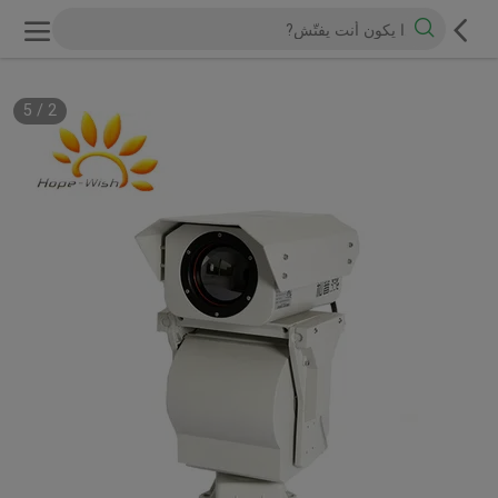
5
/
2