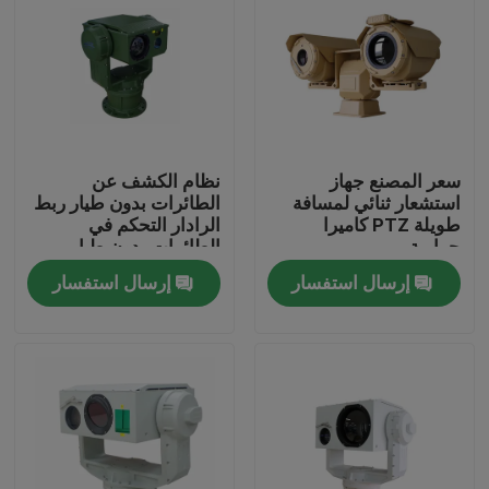
سعر المصنع جهاز
نظام الكشف عن
استشعار ثنائي لمسافة
الطائرات بدون طيار ربط
طويلة PTZ كاميرا
الرادار التحكم في
حرارية
الطائرات بدون طيار
إرسال استفسار
إرسال استفسار
المنزل
المنتجات
عنّا