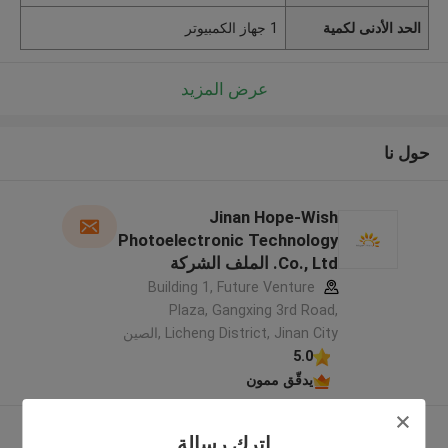
الحد الأدنى لكمية
1 جهاز الكمبيوتر
عرض المزيد
حول نا
Jinan Hope-Wish
Photoelectronic Technology
Co., Ltd. الملف الشركة
المصنعة
Building 1, Future Venture
Plaza, Gangxing 3rd Road,
Licheng District, Jinan City ,الصين
5.0
يدقّق ممون
عرض المزيد
اترك رسالة