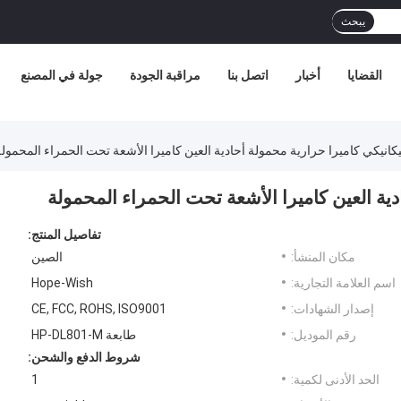
يبحث
القضايا
أخبار
اتصل بنا
مراقبة الجودة
جولة في المصنع
يكانيكي كاميرا حرارية محمولة أحادية العين كاميرا الأشعة تحت الحمراء المحمول
دية العين كاميرا الأشعة تحت الحمراء المحمولة
تفاصيل المنتج:
مكان المنشأ:
الصين
اسم العلامة التجارية:
Hope-Wish
إصدار الشهادات:
CE, FCC, ROHS, ISO9001
رقم الموديل:
طابعة HP-DL801-M
شروط الدفع والشحن:
الحد الأدنى لكمية:
1