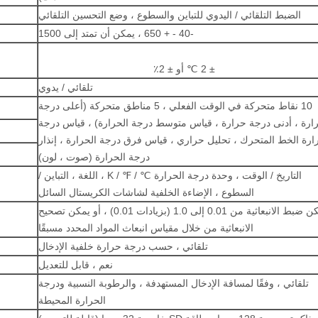
الضبط التلقائي / اليدوي للتباين والسطوع ، وضع التحسين التلقائي
-40 - + 650 ، يمكن أن تمتد إلى 1500
± 2 ℃ أو ± 2٪
تلقائي / يدوي
10 نقاط متحركة في الوقت الفعلي ، 5 مناطق متحركة (أعلى درجة
ارة ، أدنى درجة حرارة ، قياس متوسط ​​درجة الحرارة) ، قياس درجة
ارة الخط المتحرك ، تحليل حراري ، قياس فرق درجة الحرارة ، إنذار
درجة الحرارة (صوت ، لون)
التاريخ / الوقت ، وحدة درجة الحرارة ℃ / ℉ / K ، اللغة ، التباين /
السطوع ، الإضاءة الخلفية لشاشات الكريستال السائل
يمكن ضبط الانبعاثية من 0.01 إلى 1.0 (بزيادات 0.01) ، أو يمكن تصحيح
الانبعاثية من خلال مقياس انبعاث المواد المحدد مسبقًا
تلقائي ، حسب درجة حرارة خلفية الإدخال
نعم ، قابل للتعديل
تلقائي ، وفقًا لمسافة الإدخال المستهدفة ، والرطوبة النسبية ودرجة
الحرارة المحيطة