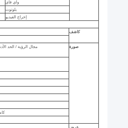
واي فاي
بلوتوث
إخراج الفيديو
كاشف
صورة
مجال الرؤية / الحد الأد
كام
عرض