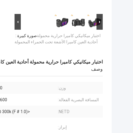
اختبار ميكانيكي كاميرا حرارية محمولة
صورة كبيرة :
أحادية العين كاميرا الأشعة تحت الحمراء المحمولة
اختبار ميكانيكي كاميرا حرارية محمولة أحادية العين كا
وصف
وزن:
500
المسافة البصرية الفعالة:
1600
<60mK @ 300k (F # 1.0)
NETD:
إبراز: