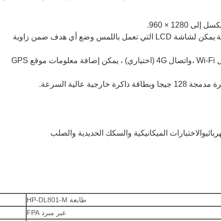
إلى 1280 × 960
.
ة
يمكن لشاشة LCD التي تعمل باللمس وضع أي هدف ضمن زاوية
و
اتصال 4G (اختياري) ، يمكن إضافة معلومات موقع GPS
.
بائي
و
الاختبارات الميكانيكية والسكك الحديدية والصلب
طابعة HP-DL801-M
غير مبرد FPA