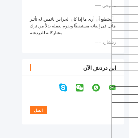
—— مسيحي
أستطيع أن أرى ما إذا كان الحراس نائمين. له تأثير
هائل في إبقائه مستيقظًا ويقوم بعمله بدلاً من ترك
مشاركاته للدردشة
—— ريتشارد
ابن دردش الآن