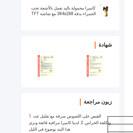
طويلة 700-1600 متر
كاميرا محمولة باليد تعمل بالأشعة تحت
الحمراء بدقة 384x288 مع شاشة TFT
LCD مقاس 4.3 بوصة
شهادة
زبون مراجعة
1. القبض على اللصوص سرقة مع تقليل عدد
وتكلفة الحراس. 2. لدينا كاميرا مراقبة فائقة ونرى
هذا البند بوضوح في الليل