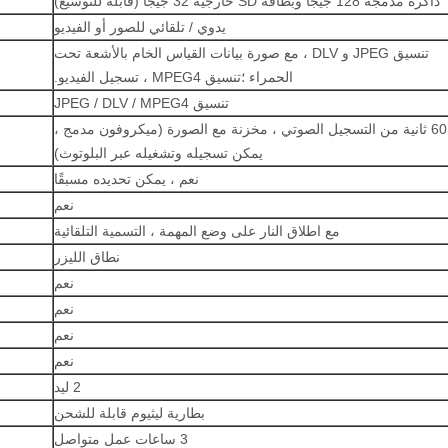
ذاكرة مدمجة 128 جيجا وبطاقة SD خارجية 32 جيجا (قابلة للتوسيع)
يدوي / تلقائي للصور أو الفيديو
تنسيق JPEG و DLV ، مع صورة بيانات القياس الخام بالأشعة تحت
الحمراء ؛تنسيق MPEG4 ، تسجيل الفيديو.
تنسيق JPEG / DLV / MPEG4
60 ثانية من التسجيل الصوتي ، مخزنة مع الصورة (ميكروفون مدمج ،
يمكن تسجيله وتشغيله عبر البلوتوث)
نعم ، يمكن تحديده مسبقًا
نعم
مع اطلاق النار على وضع المهمة ، التسمية التلقائية
نطاق الليزر
نعم
نعم
نعم
نعم
2 ليد
بطارية ليثيوم قابلة للشحن
3 ساعات عمل متواصل