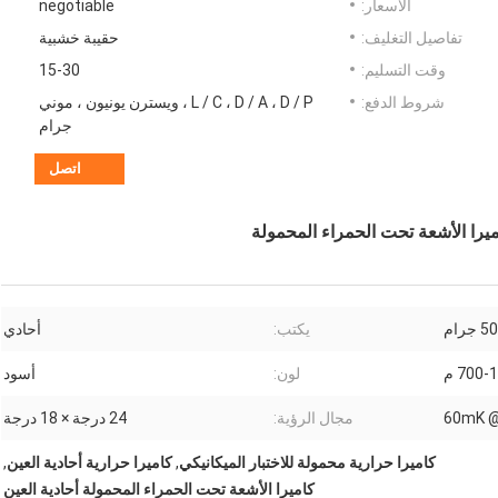
الأسعار:
negotiable
تفاصيل التغليف:
حقيبة خشبية
وقت التسليم:
15-30
شروط الدفع:
L / C ، D / A ، D / P ، ويسترن يونيون ، موني
جرام
اتصل
ميرا الأشعة تحت الحمراء المحمولة
 جرام
يكتب:
أحادي
700- م
لون:
أسود
مجال الرؤية:
24 درجة × 18 درجة
كاميرا حرارية محمولة للاختبار الميكانيكي
,
كاميرا حرارية أحادية العين
,
كاميرا الأشعة تحت الحمراء المحمولة أحادية العين