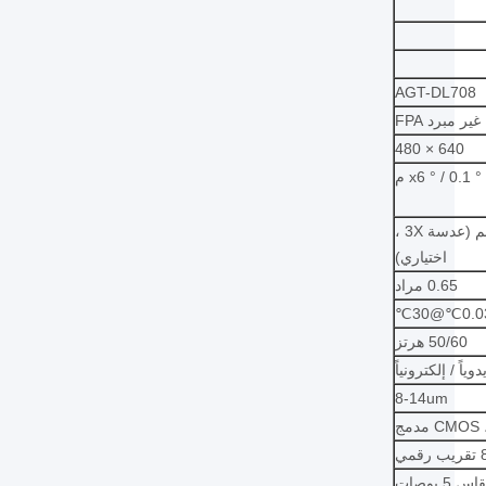
AGT-DL708
غير مبرد FPA
640 × 480
75 مم (عدسة 3X ،
اختياري)
0.65 مراد
50/60 هرتز
 يدوياً / إلكترونياً
8-14um