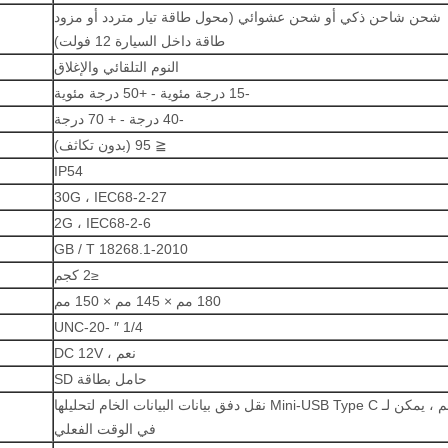
شحن شاحن ذكي أو شحن عشوائي (محول طاقة تيار متردد أو مزود
طاقة داخل السيارة 12 فولت)
النوم التلقائي والإغلاق
-15 درجة مئوية - +50 درجة مئوية
-40 درجة - + 70 درجة
≦ 95 (بدون تكاثف)
IP54
30G ، IEC68-2-27
2G ، IEC68-2-6
GB / T 18268.1-2010
≤2 كجم
180 مم × 145 مم × 150 مم
1/4 ″ -20-UNC
نعم ، DC 12V
حامل بطاقة SD
نعم ، يمكن لـ Mini-USB Type C نقل دفق بيانات البيانات الخام لتحليلها
في الوقت الفعلي