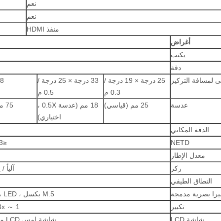
نعم
نعم
منفذ HDMI
أغراض
يكتب
دقة
نى لمسافة التركيز
25 درجة × 19 درجة /
33 درجة × 25 درجة /
8 ° x6 ° / 0.1 م
0.3 م
0.5 م
عدسة
25 مم (قياسي)
18 مم (عدسة 0.5X ،
اختياري)
الدقة المكاني
≤0.03℃@30℃
NETD
معدل الإطار
ركز
آلياً /
النطاق الطيفي
يرا بصرية مدمجة
5.M بكسل ، CMOS ، LED مدمج
تكبير
1 ～ 8x تقريب رقمي
شاشة LCD
شاشة لمس LCD مقاس 5 بوصات