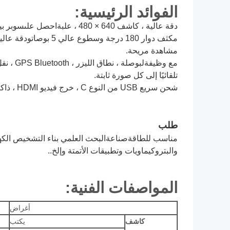
الفوائد الرئيسية:
دقة عالية ، كاشف 640 × 480 ، علبة
احصل على
سوبر بيكسل 
مكثف دوار 180 درجة وسطوع عالي 5 بوصات
و
دقة عالي
مشاهدة مريحة.
مع وظيفة
ل
بوصلة ، نطاق الليزر ، GPS Bluetooth ، نقل Wi-Fi ،
تلقائيًا إلى كل صورة ثابتة
.
شحن سريع USB من النوع C ، خرج فيديو HDMI ، ذاكرة مدمجة 128 جيجا وبطاقة ذاكرة خارجية عالية السرعة
طلب
مناسب للطاقة
صناعة
البحث العلمي بناء التشخيص الكهر
والبتروكيماويات وتطبيقات الأتمتة و
إلخ..
المواصفات الفنية:
أغراض
كاشف
يكتب