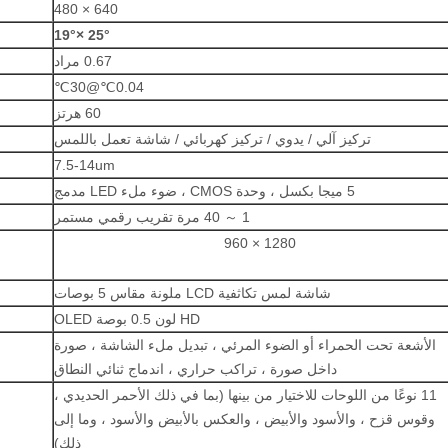
640 × 480
19
°
2
5
° ×
0.67 مراد
0.04℃@30℃
60 هرتز
تركيز آلي / يدوي / تركيز كهربائي / شاشة تعمل باللمس
7.5-14um
5 ميجا بكسل ، وحدة CMOS ، ضوء ملء LED مدمج
1 ～ 40 مرة تقريب رقمي مستمر
1280 × 960
شاشة لمس تكاثفية LCD ملونة مقاس 5 بوصات
HD لون 0.5 بوصة OLED
الأشعة تحت الحمراء أو الضوء المرئي ، تبديل ملء الشاشة ، صورة
داخل صورة ، تراكب حراري ، اندماج ثنائي النطاق
11 نوعًا من اللوحات للاختيار من بينها (بما في ذلك الأحمر الحديدي ،
وقوس قزح ، والأسود والأبيض ، والعكس بالأبيض والأسود ، وما إلى
ذلك)