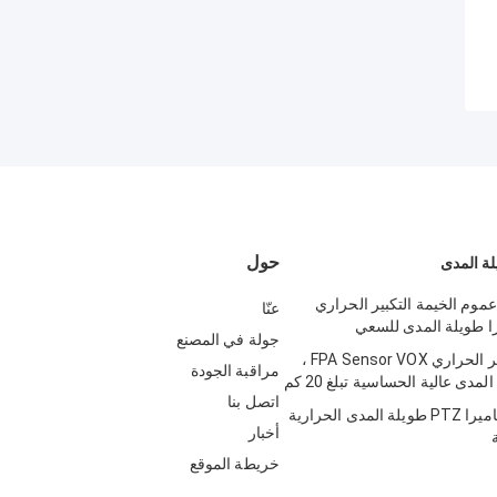
حول
لة المدى
ة عموم الخيمة التكبير الحراري
عنّا
را طويلة المدى للسعي
جولة في المصنع
كاميرا التصوير الحراري FPA Sensor VOX ،
مراقبة الجودة
مدى عالية الحساسية تبلغ 20 كم
اتصل بنا
أمن الحدود كاميرا PTZ طويلة المدى الحرارية
أخبار
خريطة الموقع