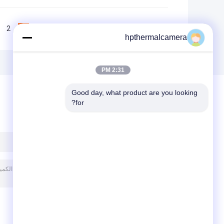
2
1
<<
|<
Page 1 of 12
hpthermalcamera
2:31 PM
Good day, what product are you looking 
for?
ترك رسالة