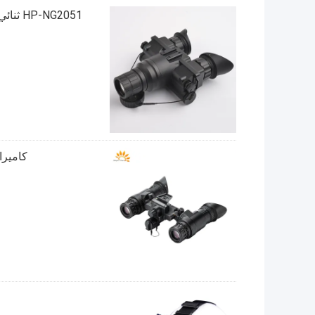
HP-NG2051 ثنائي الرؤية الليلية مع Gen2 + الأشعة تحت الحمراء للكشف عن 2 كم
كاميرا