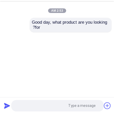
2:53 AM
Good day, what product are you looking 
for?
إرسال
كاميرا تصوير حراري طويلة المدى بمجال رؤية 25 درجة ومسافة
تركيز 1.5 متر كحد أدنى
كاميرا حرارية طويلة المدى
2024-11-26