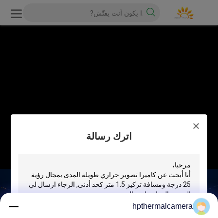
اترك رسالة
hpthermalcamera