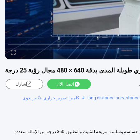
ى بدقة 640 × 480 مجال رؤية 25 درجة
اتصل الآن
شارك
long distance surveillanc
#
كاميرا تصوير حراري بتكبير يدوي
وصف المنتج: الفوائد الرئيسية: مراقبة طويلة المدى على مدار 24 ساعة. صور حساسة وسلسة. مريحة للتثبيت والتطبيق. 360 درجة من الإمالة متعددة
 المزيد