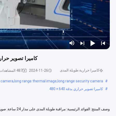
كاميرا تصوير حراري طويلة المد
كاميرا حرارية طويلة المدى
2024-11-26
487 المشاهدات
e camera,long range thermal image,long range security camera
#
#
كاميرا تصوير حراري بدقة 640 × 480
الاتجاهات سبائك ألومنيوم فائقة القوة مع IP66 حساسية أعلى فعالة في...
عرض