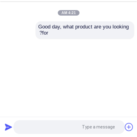
4:21 AM
Good day, what product are you looking 
for?
إرسال
50 مم 6.5 ° × 4.8 درجة أمن الحدود كاميرا حرارية ، متعددة ليزر
الأشعة تحت الحمراء الاستشعار كاميرا
نظام المراقبة الحراري
2024-11-26