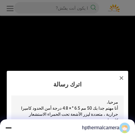
اترك رسالة
hpthermalcamera