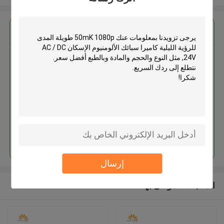
احصل على افضل سعر ل
50mK 1080p طويلة المدى للرؤية
الليلية كاميرا سبائك الألومنيوم
الإسكان AC / DC 24V
استمر
إرسال
المنتجات الموصى بها