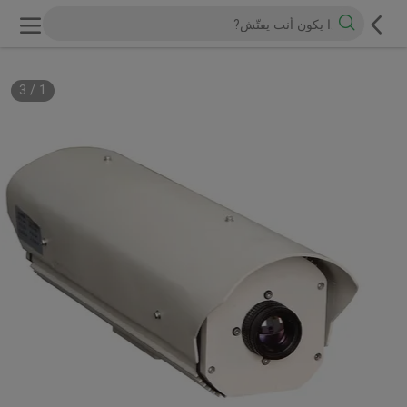
3
/
1