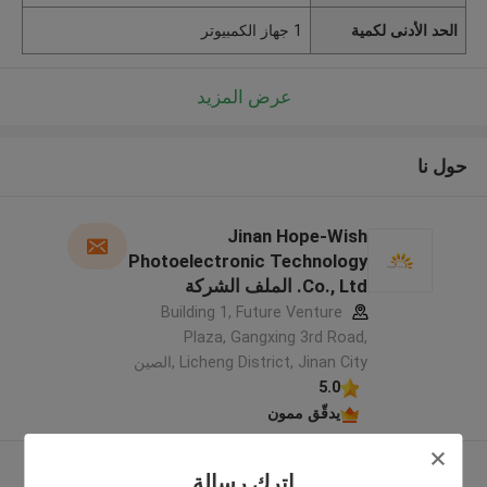
الحد الأدنى لكمية
1 جهاز الكمبيوتر
عرض المزيد
حول نا
Jinan Hope-Wish
Photoelectronic Technology
Co., Ltd. الملف الشركة
المصنعة
Building 1, Future Venture
Plaza, Gangxing 3rd Road,
Licheng District, Jinan City ,الصين
5.0
يدقّق ممون
عرض المزيد
اترك رسالة